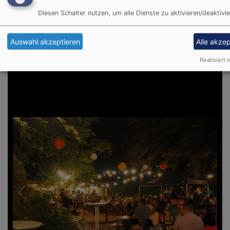
EMAIL:
Benefizkonzert.Feuchtwangen[at]elkb.de
Diesen Schalter nutzen, um alle Dienste zu aktivieren/deaktivie
Auswahl akzeptieren
Alle akze
Realisiert m