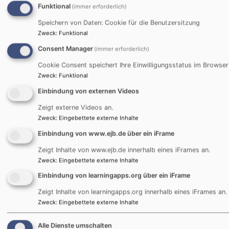
auf Hilfe angewiesen. Ihr könnt uns unterstützen: im
Funktional
(immer erforderlich)
Voraus mit Spenden (Spendenkonto auf der Website
Speichern von Daten: Cookie für die Benutzersitzung
oder auf Social Media), indem ihr die Veranstaltung mit
Zweck
:
Funktional
Freund:Innen/Bekannten teilt und natürlich auch am
Consent Manager
(immer erforderlich)
Abend selbst am Start seid! Wir freuen uns total, wenn
ihr uns, egal auf welche Art, unterstützt :-)
Cookie Consent speichert Ihre Einwilligungsstatus im Browser
Zweck
:
Funktional
Mehr Infos findet ihr auf Social Media (Facebook,
Instagram). Schaut da gerne vorbei ;)
Einbindung von externen Videos
Wir freuen uns auf euch und auf einen Abend voller
Zeigt externe Videos an.
Sommer, Sonne und Musik!
Zweck
:
Eingebettete externe Inhalte
Euer Benefiz Beats Team
Einbindung von www.ejb.de über ein iFrame
Zeigt Inhalte von www.ejb.de innerhalb eines iFrames an.
Für weitere Informationen besucht unsere Social Media
Zweck
:
Eingebettete externe Inhalte
Seiten:
Einbindung von learningapps.org über ein iFrame
INSTAGRAM:
Zeigt Inhalte von learningapps.org innerhalb eines iFrames an.
https://www.instagram.com/benefizbeats
Zweck
:
Eingebettete externe Inhalte
FACEBOOK:
https://www.facebook.com/BenefizBeats
Alle Dienste umschalten