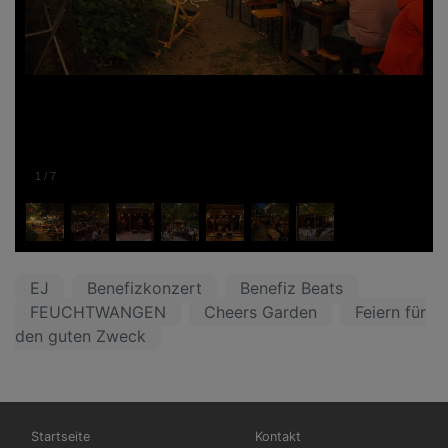
1
/
7
EJ
Benefizkonzert
Benefiz Beats
FEUCHTWANGEN
Cheers Garden
Feiern für
den guten Zweck
Hauptnavigation
Fußbereichsmenü
Startseite
Kontakt