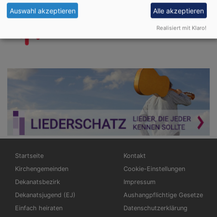
Auswahl akzeptieren
Alle akzeptieren
Realisiert mit Klaro!
Hauptnavigation
Fußbereichsmenü
Startseite
Kontakt
Kirchengemeinden
Cookie-Einstellungen
Dekanatsbezirk
Impressum
Dekanatsjugend (EJ)
Aushangpflichtige Gesetze
Einfach heiraten
Datenschutzerklärung