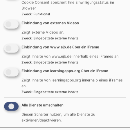
Cookie Consent speichert Ihre Einwilligungsstatus im
Browser
Zweck
:
Funktional
Einbindung von externen Videos
Bildrechte
KG Feuchtwangen
Dekanatskantorin
Zeigt externe Videos an.
Zweck
:
Eingebettete externe Inhalte
Miriam Wolber
Einbindung von www.ejb.de über ein iFrame
Zeigt Inhalte von www.ejb.de innerhalb eines iFrames an.
Büro: Zum Taubenbrünnlein 2
Zweck
:
Eingebettete externe Inhalte
Tel. 09852 7032950
Einbindung von learningapps.org über ein iFrame
E-Mail:
kantorat.feuchtwangen@elkb.de
Zeigt Inhalte von learningapps.org innerhalb eines iFrames
Postanschrift:
an.
Hindenburgstr. 8
Zweck
:
Eingebettete externe Inhalte
91555 Feuchtwangen
Alle Dienste umschalten
Diesen Schalter nutzen, um alle Dienste zu
aktivieren/deaktivieren.