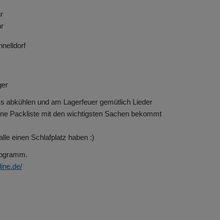
r
r
nelldorf
ger
ks abkühlen und am Lagerfeuer gemütlich Lieder
(eine Packliste mit den wichtigsten Sachen bekommt
lle einen Schlafplatz haben :)
rogramm.
ine.de/