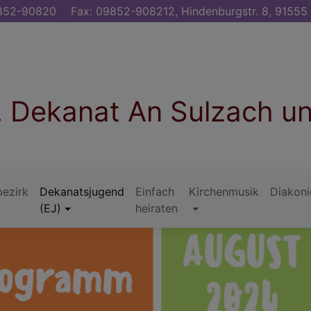
52-90820
Fax: 09852-908212, Hindenburgstr. 8, 9155
. Dekanat An Sulzach u
ezirk
Dekanatsjugend
Einfach
Kirchenmusik
Diakoni
(EJ)
heiraten