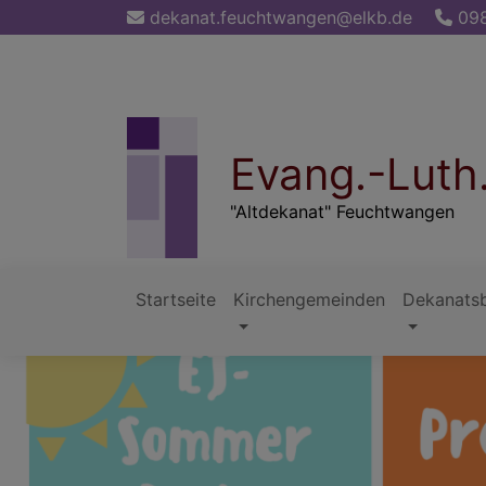
Direkt
dekanat.feuchtwangen@elkb.de
098
zum
Inhalt
Evang.-Luth
"Altdekanat" Feuchtwangen
Startseite
Kirchengemeinden
Dekanatsb
Hauptnavigation