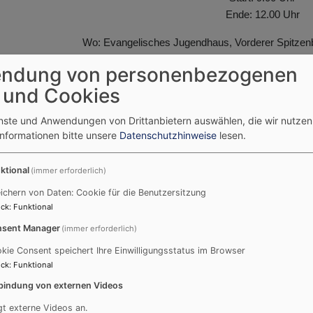
Ende: 12.00 Uhr
Wo: Evangelisches Jugendhaus, Vorderer Spitzen
Bitte bringt zum Wasserspieletag 
ndung von personenbezogenen
 und Cookies
uen uns auf euch. ANMELDUNG erfolgt durch das städtische Ferienp
enste und Anwendungen von Drittanbietern auswählen, die wir nutze
NMELDUNG kommt ihr hier:
https://feuchtwangen.ferienprogramm-onl
Informationen bitte unsere
Datenschutzhinweise
lesen.
ERIEN 2024 - Abgesc
ktional
(immer erforderlich)
ichern von Daten: Cookie für die Benutzersitzung
ck
:
Funktional
sent Manager
(immer erforderlich)
kie Consent speichert Ihre Einwilligungsstatus im Browser
ck
:
Funktional
bindung von externen Videos
gt externe Videos an.