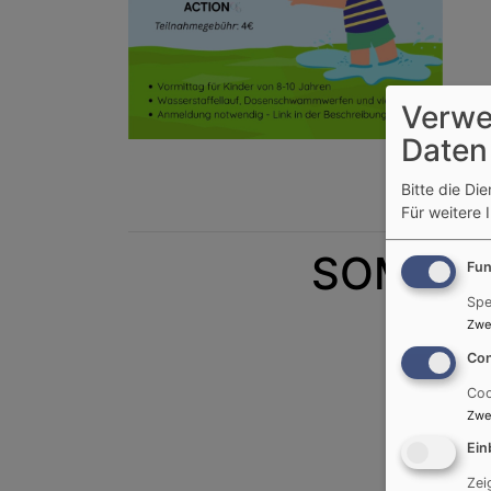
Verwe
Daten
Wir fre
Bitte die Di
Zur A
Für weitere 
SOMMERF
Fun
Spe
Zwe
Con
Coo
Zwe
Ein
Zei