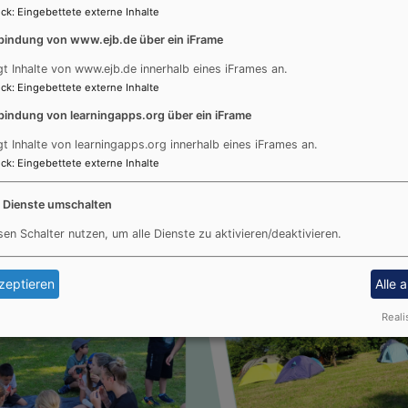
ck
:
Eingebettete externe Inhalte
bindung von www.ejb.de über ein iFrame
gt Inhalte von www.ejb.de innerhalb eines iFrames an.
ck
:
Eingebettete externe Inhalte
bindung von learningapps.org über ein iFrame
gt Inhalte von learningapps.org innerhalb eines iFrames an.
ck
:
Eingebettete externe Inhalte
- Eine Nacht im Zelt -
e Dienste umschalten
sen Schalter nutzen, um alle Dienste zu aktivieren/deaktivieren.
zeptieren
Alle 
Reali