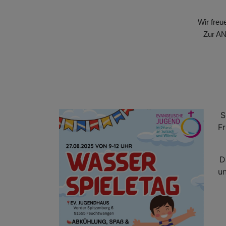
Wir fre
Zur A
S
Fr
D
u