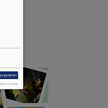
akzeptieren
siert mit Klaro!