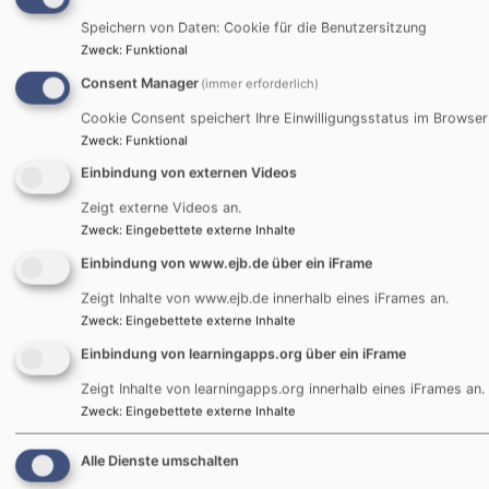
nächsten Konvent anmelden oder
Speichern von Daten: Cookie für die Benutzersitzung
die Erklärvideos anschauen.
Zweck
:
Funktional
Consent Manager
(immer erforderlich)
oder klicke hier:
Cookie Consent speichert Ihre Einwilligungsstatus im Browser
Zweck
:
Funktional
https://www.dekanat-feuchtwangen.de/Konvent-2026
Einbindung von externen Videos
https://www.dekanat-feuchtwangen.de/Konvent-2025
Zeigt externe Videos an.
Zweck
:
Eingebettete externe Inhalte
https://www.dekanat-feuchtwangen.de/K
onvent-2024
Einbindung von www.ejb.de über ein iFrame
http://www.dekanat-feuchtwangen.de/Konvent-2023
Zeigt Inhalte von www.ejb.de innerhalb eines iFrames an.
Zweck
:
Eingebettete externe Inhalte
http://www.dekanat-feuchtwangen.de/konvent-2022
Einbindung von learningapps.org über ein iFrame
http://www.dekanat-feuchtwangen.de/Konvent-2021
Zeigt Inhalte von learningapps.org innerhalb eines iFrames an.
Zweck
:
Eingebettete externe Inhalte
Alle Dienste umschalten
In Zukunft wird diese Zwischenseite