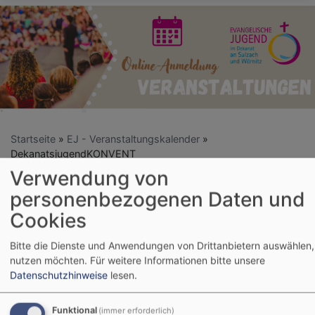
Startseite
EJ - Veranstaltungskalender
DekanatsjugendKONVENT
Verwendung von
personenbezogenen Daten und
DekanatsjugendKON
Cookies
Bitte die Dienste und Anwendungen von Drittanbietern auswählen, 
nutzen möchten.
Für weitere Informationen bitte unsere
Datenschutzhinweise
lesen.
Im Menü kannst du das passende
Jahr wählen und dich bspw. zum
Funktional
(immer erforderlich)