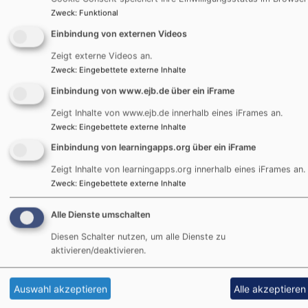
Jahren)
Zweck
:
Funktional
JULEICA-Schulung - Werde ehrenamtliche:r
Mitarbeitende:r in der Jugendarbeit
Einbindung von externen Videos
Diakon Hendrik Jarallah (Dekanatsjugendreferent)
Zeigt externe Videos an.
Weiltingen
Jugendübernachtungshaus Veitsweiler
Zweck
:
Eingebettete externe Inhalte
Einbindung von www.ejb.de über ein iFrame
Zeigt Inhalte von www.ejb.de innerhalb eines iFrames an.
Zweck
:
Eingebettete externe Inhalte
Einbindung von learningapps.org über ein iFrame
Zeigt Inhalte von learningapps.org innerhalb eines iFrames an.
Zweck
:
Eingebettete externe Inhalte
Alle Dienste umschalten
Diesen Schalter nutzen, um alle Dienste zu
aktivieren/deaktivieren.
Sa, 14.11.
Crosspoint
Auswahl akzeptieren
Alle akzeptieren
Jugendgottesdienst