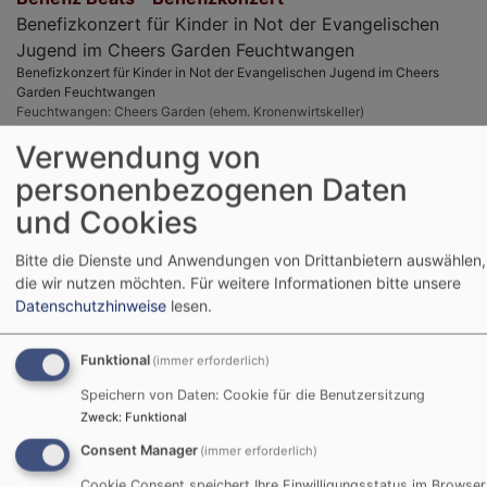
Benefizkonzert für Kinder in Not der Evangelischen
Jugend im Cheers Garden Feuchtwangen
Benefizkonzert für Kinder in Not der Evangelischen Jugend im Cheers
Garden Feuchtwangen
Feuchtwangen
Cheers Garden (ehem. Kronenwirtskeller)
Verwendung von
personenbezogenen Daten
und Cookies
Bitte die Dienste und Anwendungen von Drittanbietern auswählen,
die wir nutzen möchten.
Für weitere Informationen bitte unsere
Datenschutzhinweise
lesen.
Funktional
(immer erforderlich)
Speichern von Daten: Cookie für die Benutzersitzung
Zweck
:
Funktional
Fr, 30.10. - Di, 3.11.
Consent Manager
(immer erforderlich)
Grundkurs - Jugendleiter_innenausbildung (ab 15
Cookie Consent speichert Ihre Einwilligungsstatus im Browser