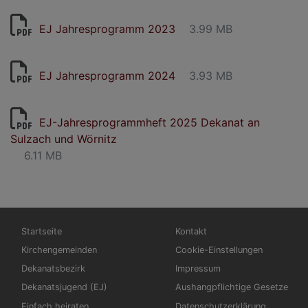
EJ Jahresprogramm 2023
3.99 MB
EJ Jahresprogramm 2024
3.93 MB
EJ-Jahresprogrammheft 2025 Dekanat an
Sulzach und Wörnitz
6.11 MB
Hauptnavigation
Fußbereichsmenü
Startseite
Kontakt
Kirchengemeinden
Cookie-Einstellungen
Dekanatsbezirk
Impressum
Dekanatsjugend (EJ)
Aushangpflichtige Gesetze
Einfach heiraten
Datenschutzerklärung