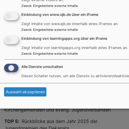
Zweck
:
Eingebettete externe Inhalte
Bildrechte
beim Autor
Einbindung von www.ejb.de über ein iFrame
Zeigt Inhalte von www.ejb.de innerhalb eines iFrames an.
Tagesordnungspunkte (TOPs)
Zweck
:
Eingebettete externe Inhalte
für den Geschäftsteil 2026
Einbindung von learningapps.org über ein iFrame
Zeigt Inhalte von learningapps.org innerhalb eines iFrames an.
Zweck
:
Eingebettete externe Inhalte
TOP 1
: Begrüßung ​
Alle Dienste umschalten
TOP 2
:
Einführung zum Geschäftsteil​
Diesen Schalter nutzen, um alle Dienste zu aktivieren/deaktivie
TOP 3
: Vorstellung und Beschluss der Tagesordnung​
Auswahl akzeptieren
TOP 4
: Feststellung der Beschlussfähigkeit durch die
Delegationen ​mit Vorstellung der Delegierten aus den
Kirchengemeinden ​und evang. Jugendverbänden ​
TOP 5:
Rückblicke aus dem Jahr 2025 der
Jugendgremien ​des Dekanats