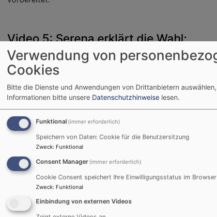
Video 5: Serena erklärt die Wahl:
Verwendung von personenbezo
https://www.instagram.com/tv/CKjPnk4Ki8F/
Cookies
Bitte die Dienste und Anwendungen von Drittanbietern auswählen,
Informationen bitte unsere
Datenschutzhinweise
lesen.
Funktional
(immer erforderlich)
Speichern von Daten: Cookie für die Benutzersitzung
Zweck
:
Funktional
Consent Manager
(immer erforderlich)
Cookie Consent speichert Ihre Einwilligungsstatus im Browser
Zweck
:
Funktional
Einbindung von externen Videos
Zeigt externe Videos an.